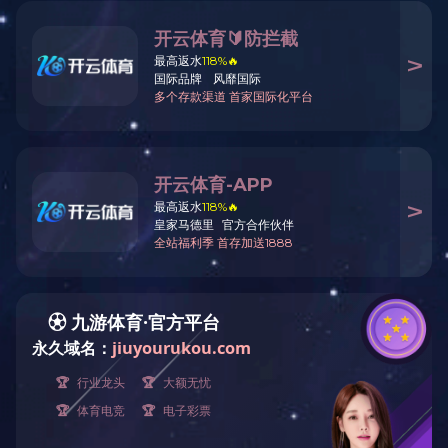
当前位置：
MILAN体育·(中国)官方网站
/
公司概况
/
净化设备
/
初效
作者： MILAN体育·