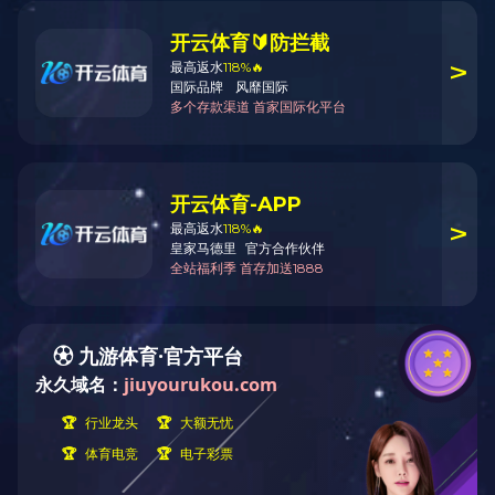
当前位置：
MILAN体育·(中国)官方网站
/
新闻资讯
/
公司新闻
电子无尘车间的净
作者： MILAN体育·(中国)官方网站官网
发表时间：2024-09
电子无尘车间的净化设备对于确保车间内部环境的高洁净度至关
和相关信息： 高效送风口（HEPA Filter Unit） 描述：高效送风口
文本标签：电子无尘车间工程，无尘车间装修，净化工程公司
电子无尘车间的净化设备对于确保车间内部环境的高洁净度至关
简要描述和相关信息：
高效送风口（HEPA Filter Unit）
描述：高效送风口是空调系统的终端送风装置，主要由静压箱、