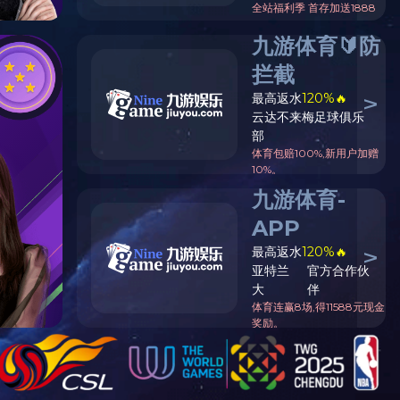
返回
：3060