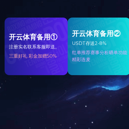
相关产品
一次性防静电口罩