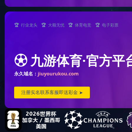
当前位置：
MILAN体育·(中国)官方网站
/
公司概况
/
净化
作者： M