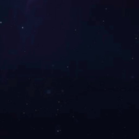
新闻资讯
联系我们
公司新闻
联系方式
行业新闻
电子地图
前沿信息
在线留言
网站 版权所有
粤ICP备12061575号
网站统计
(中国)首页官方网站
|
facebook - facebook官网
|
乐竞官方网站
|
开云电子_